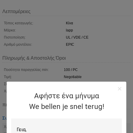
Λεπτομέρειες
Τόπος καταγωγής:
Κίνα
Μάρκα:
lapp
Πιστοποίηση:
UL / VDE / CE
Αριθμό μοντέλου:
EPIC
Πληρωμής & Αποστολής Όροι
Ποσότητα παραγγελίας min:
100 / PC
Τιμή:
Negotiable
Συσκευασία λεπτομέρειες:
Χαρτοκιβώτιο ή ξύλινο κιβώτιο
Χρόνος παράδοσης:
5-15 ημέρες εργασίας
Αφήστε ένα μήνυμα
περιγραφή
We bellen je snel terug!
Συγκολλώντας λουρί καλωδίωσης
Χρώμα:
γκρί