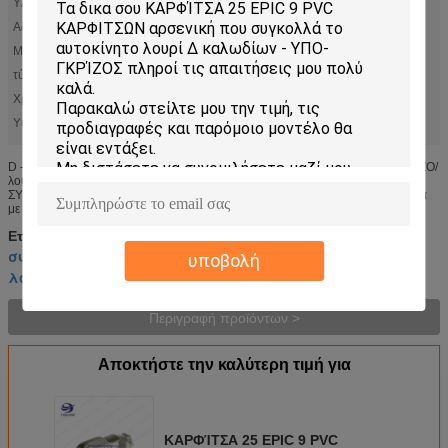
Υλικό:
PVC
Αδένας:
PG13.5
Μήκος:
αίτημα πελατών
τύπος connectro:
Συγκόλληση
Χρώμα κωδικό:
DIN47100
Υψηλό φως:
,
λουρί καλωδίωσης 9 καρφιτσών
λουρί καλωδίωσης tyco
D - ΥΠΟ- επεξεργασία συνήθειας συνελεύσεων 25PIN Male+EPIC 9PIN/ΓΚΡΊΖΟ/
λουρί καλωδίων UL/VDE/CE συγκολλώντας 1: Δ-ΥΠΟ--25M - ΤΥΠΟΣ ΥΛΗΣ
ΣΥΓΚΟΛΛΉΣΕΩΣ 2: EPIC - 9PIN 3: LIYCY-TP-6*2*0.25 4: Καλώδιο (σύμφωνα
με τη...
λουρί καλωδίωσης 9 καρφιτσών
Ετικέττες:
,
συγκολλώντας αυτοκίνητο καλώδιο
,
υποβολή
λουρί καλωδίωσης tyco
Περιγραφή προϊόντων >
Αποκτήστε την καλύτερη τιμή για
ΚΑΡΦΊΤΣΑ 25 EPIC 9 PVC