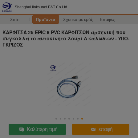
Shanghai linksunet E&T Co.Ltd
Σπίτι
Προϊόντα
Σχετικά με εμάς
Επαφές
ΚΑΡΦΊΤΣΑ 25 EPIC 9 PVC ΚΑΡΦΙΤΣΩΝ αρσενική που
συγκολλά το αυτοκίνητο λουρί Δ καλωδίων - ΥΠΟ-
ΓΚΡΊΖΟΣ
Καλύτερη τιμή
επαφή