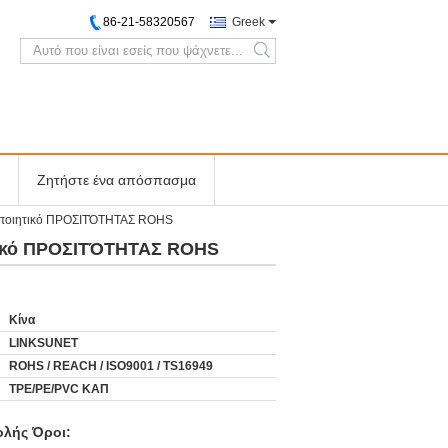
86-21-58320567
Greek
search
Ζητήστε ένα απόσπασμα
οποιητικό ΠΡΟΣΙΤΌΤΗΤΑΣ ROHS
τικό ΠΡΟΣΙΤΌΤΗΤΑΣ ROHS
Κίνα
LINKSUNET
ROHS / REACH / ISO9001 / TS16949
TPE/PE/PVC ΚΑΠ
λής Όροι: