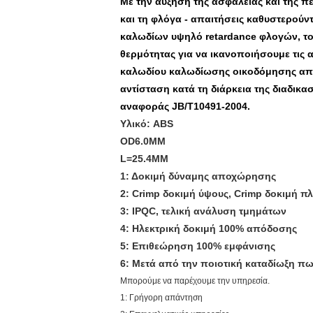
Με την αύξηση της ασφάλειας και της 
και τη φλόγα - απαιτήσεις καθυστερούν
καλωδίων υψηλό retardance φλογών, το
θερμότητας για να ικανοποιήσουμε τις 
καλωδίου καλωδίωσης οικοδόμησης απαι
αντίσταση κατά τη διάρκεια της διαδικα
αναφοράς JB/T10491-2004.
Υλικό: ABS
OD6.0MM
L=25.4MM
1: Δοκιμή δύναμης αποχώρησης
2: Crimp δοκιμή ύψους, Crimp δοκιμή π
3: IPQC, τελική ανάλυση τμημάτων
4: Ηλεκτρική δοκιμή 100% απόδοσης
5: Επιθεώρηση 100% εμφάνισης
6: Μετά από την ποιοτική καταδίωξη 
Μπορούμε να παρέχουμε την υπηρεσία.
1: Γρήγορη απάντηση