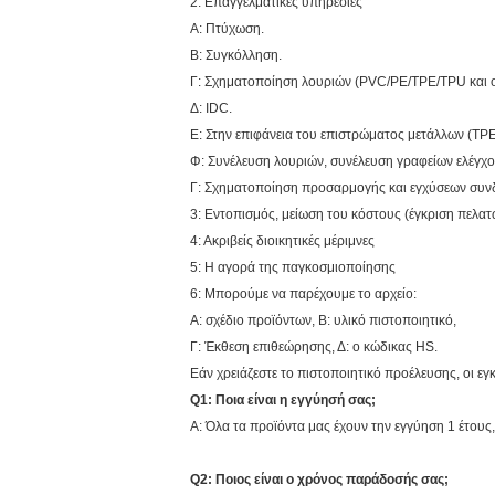
2: Επαγγελματικές υπηρεσίες
Α: Πτύχωση.
Β: Συγκόλληση.
Γ: Σχηματοποίηση λουριών (PVC/PE/TPE/TPU και 
Δ: IDC.
Ε: Στην επιφάνεια του επιστρώματος μετάλλων (TP
Φ: Συνέλευση λουριών, συνέλευση γραφείων ελέγχο
Γ: Σχηματοποίηση προσαρμογής και εγχύσεων συν
3: Εντοπισμός, μείωση του κόστους (έγκριση πελατ
4: Ακριβείς διοικητικές μέριμνες
5: Η αγορά της παγκοσμιοποίησης
6: Μπορούμε να παρέχουμε το αρχείο:
Α: σχέδιο προϊόντων, Β: υλικό πιστοποιητικό,
Γ: Έκθεση επιθεώρησης, Δ: ο κώδικας HS.
Εάν χρειάζεστε το πιστοποιητικό προέλευσης, οι 
Q1: Ποια είναι η εγγύησή σας;
Α: Όλα τα προϊόντα μας έχουν την εγγύηση 1 έτους
Q2: Ποιος είναι ο χρόνος παράδοσής σας;