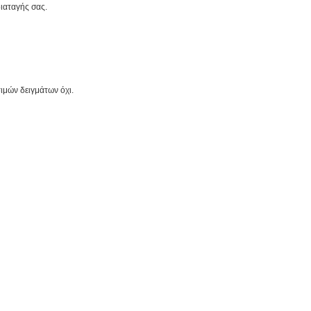
ιαταγής σας.
τιμών δειγμάτων όχι.