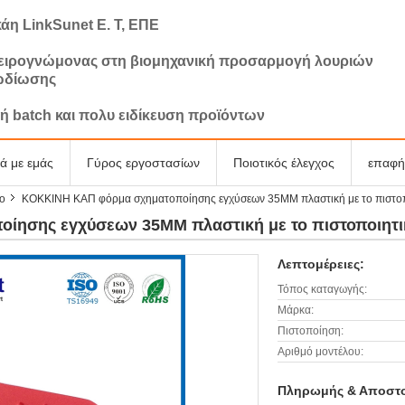
άη LinkSunet Ε. Τ, ΕΠΕ
ιρογνώμονας στη βιομηχανική προσαρμογή λουριών
ωδίωσης
ή batch και πολυ ειδίκευση προϊόντων
κά με εμάς
Γύρος εργοστασίων
Ποιοτικός έλεγχος
επαφή
σο
ΚΟΚΚΙΝΗ ΚΑΠ φόρμα σχηματοποίησης εγχύσεων 35MM πλαστική με το πιστ
ίησης εγχύσεων 35MM πλαστική με το πιστοποιη
Λεπτομέρειες:
Τόπος καταγωγής:
Μάρκα:
Πιστοποίηση:
Αριθμό μοντέλου:
Πληρωμής & Αποστο