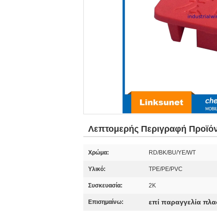
Λεπτομερής Περιγραφή Προϊό
Χρώμα:
RD/BK/BU/YE/WT
Υλικό:
TPE/PE/PVC
Συσκευασία:
2K
επί παραγγελία πλα
Επισημαίνω: