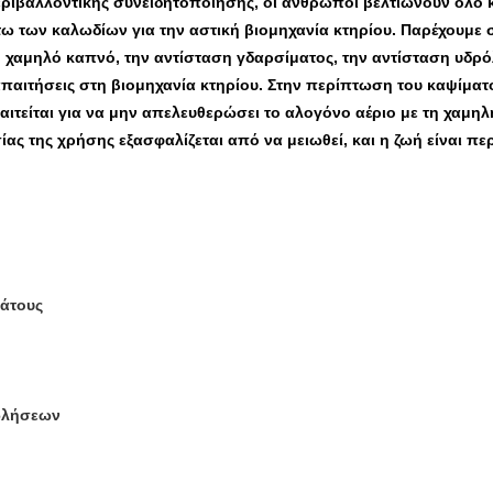
περιβαλλοντικής συνειδητοποίησης, οι άνθρωποι βελτιώνουν όλο
τω των καλωδίων για την αστική βιομηχανία κτηρίου. Παρέχουμε
 χαμηλό καπνό, την αντίσταση γδαρσίματος, την αντίσταση υδρό
απαιτήσεις στη βιομηχανία κτηρίου. Στην περίπτωση του καψίμα
τείται για να μην απελευθερώσει το αλογόνο αέριο με τη χαμη
σίας της χρήσης εξασφαλίζεται από να μειωθεί, και η ζωή είναι π
λάτους
πωλήσεων