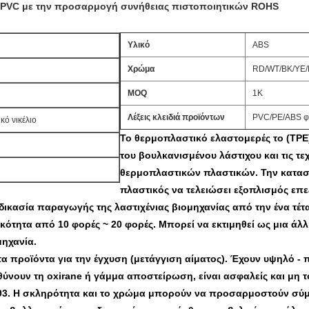
/PVC με την προσαρμογή συνήθειας πιστοποιητικών ROHS
Υλικό
ABS
Χρώμα
RD/WT/BK/YE
MOQ
1K
Λέξεις κλειδιά προϊόντων
PVC/PE/ABS φό
ό νικέλιο
Το θερμοπλαστικό ελαστομερές το (TPE) έ
του βουλκανισμένου λάστιχου και τις τε
θερμοπλαστικών πλαστικών. Την κατασ
πλαστικός να τελειώσει εξοπλισμός επε
αδικασία παραγωγής της λαστιχένιας βιομηχανίας από την ένα τέτ
ικότητα από 10 φορές ~ 20 φορές. Μπορεί να εκτιμηθεί ως μια ά
μηχανία.
α προϊόντα για την έγχυση (μετάγγιση αίματος). Έχουν υψηλό - 
ύνουν τη oxirane ή γάμμα αποστείρωση, είναι ασφαλείς και μη τ
993. Η σκληρότητα και το χρώμα μπορούν να προσαρμοστούν σύμ