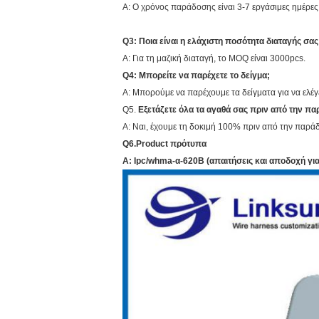
Α: Ο χρόνος παράδοσης είναι 3-7 εργάσιμες ημέρες
Q3: Ποια είναι η ελάχιστη ποσότητα διαταγής σας
Α: Για τη μαζική διαταγή, το MOQ είναι 3000pcs.
Q4: Μπορείτε να παρέχετε το δείγμα;
Α: Μπορούμε να παρέχουμε τα δείγματα για να ελέγξ
Q5.
Εξετάζετε όλα τα αγαθά σας πριν από την π
Α: Ναι, έχουμε τη δοκιμή 100% πριν από την παρά
Q6.Product
πρότυπα
Α:
Ipc/whma-α-620B (απαιτήσεις και αποδοχή γι