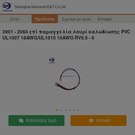
Shanghai linksunet E&T Co.Ltd
Σπίτι
Προϊόντα
Σχετικά με εμάς
Επαφές
3901 - 2060 επί παραγγελία λουρί καλωδίωσης PVC
UL1007 18AWG/UL1015 10AWG RV5.5 - 6
Καλύτερη τιμή
επαφή