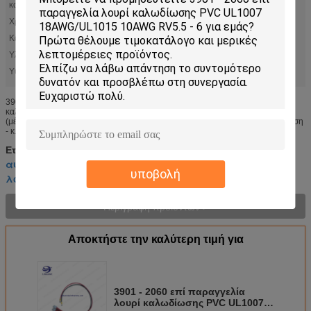
καρφίτσα:
6
Χρώμα:
RD προσθέτει BK
Καλώδιο:
1007-18AWG/1050-10AWG
Υλικό:
PVC
Υψηλό φως:
,
επί παραγγελία λουρί καλωδίωσης
λουρί καλωδίων συνήθειας
3901 - 2060 UL1007 18AWG προσθέτουν UL1015 10AWG RV5.5 - λουρί
καλωδίωσης 6 συνήθειας/υλικό PVC Φυσικός Αποσπασθείς Αριθ. Κυκλώματα
(μέγιστο) 6 Χρώμα - ρητίνη Φυσικός Εύφλεκτο 94V - 2 Γένος Δοχείο Πυράκτωση
- κ...
επί παραγγελία λουρί καλωδίωσης
Ετικέττες:
,
αυτόματο λουρί καλωδίωσης συνήθειας
,
υποβολή
λουρί καλωδίων συνήθειας
Περιγραφή προϊόντων >
Αποκτήστε την καλύτερη τιμή για
3901 - 2060 επί παραγγελία
λουρί καλωδίωσης PVC UL1007