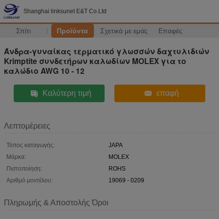
Shanghai linksunet E&T Co.Ltd
Σπίτι
Προϊόντα
Σχετικά με εμάς
Επαφές
Άνδρα-γυναίκας τερματικό γλωσσών δαχτυλιδιών
Krimptite συνδετήρων καλωδίων MOLEX για το
καλώδιο AWG 10 - 12
Καλύτερη τιμή
επαφή
Λεπτομέρειες
Τόπος καταγωγής:
JAPA
Μάρκα:
MOLEX
Πιστοποίηση:
ROHS
Αριθμό μοντέλου:
19069 - 0209
Πληρωμής & Αποστολής Όροι