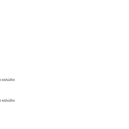
p καλώδιο
p καλώδιο