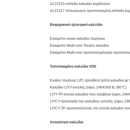
UL21515 επίπεδο καλώδιο κορδελλών
UL21517 πολυαγωγού προστατευμένη επίπεδη κορ
Βιομηχανικό ηλεκτρικό καλώδιο
Εύκαμπτο ενιαίο καλώδιο πυρήνων
Εύκαμπτο Multi-core Torsion καλώδιο
Εύκαμπτο Multi-core προστατευμένο/μη-προστατευ
Τυποποιημένο καλώδιο VDE
Ενιαίος πυρήνας LifY, πρόσθετα λεπτά καλώδια με 
Καλώδιο LIYY-εντολής (ύφος 2464/300 Β, (80°C)
LIYY-TP-εντολή καλώδιο-που στρίβεται (ύφος 2464
LIYCY-προστασία του καλωδίου εντολής (ύφος 246
LIYCY-TP-προστατεύοντας την εντολή καλώδιο-που 
Αυτοκίνητο καλώδιο