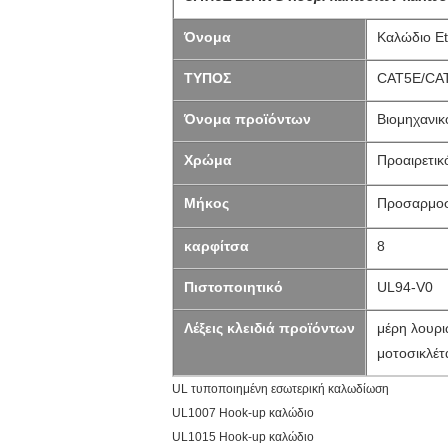
Όνομα
Καλώδιο Et
ΤΥΠΟΣ
CAT5E/CA
Όνομα προϊόντων
Βιομηχανικ
Χρώμα
Προαιρετικ
Μήκος
Προσαρμο
καρφίτσα
8
Πιστοποιητικό
UL94-V0
Λέξεις κλειδιά προϊόντων
μέρη λουρι
μοτοσικλέ
UL τυποποιημένη εσωτερική καλωδίωση
UL1007 Hook-up καλώδιο
UL1015 Hook-up καλώδιο