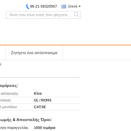
86-21-58320567
Greek
search
Ζητήστε ένα απόσπασμα
G
ομέρειες:
 καταγωγής:
Κίνα
ποίηση:
UL / ROHS
ό μοντέλου:
CAT.5E
ωμής & Αποστολής Όροι:
ητα παραγγελίας
1000 τεμάχια