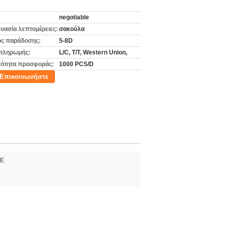
negotiable
υασία λεπτομέρειες:
σακούλα
ς παράδοσης:
5-8D
πληρωμής:
L/C, T/T, Western Union,
ότητα προσφοράς:
1000 PCS/D
Επικοινωνήστε
6E