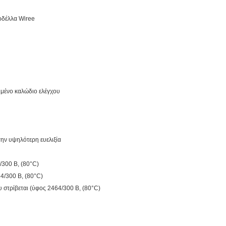
δέλλα Wiree
μένο καλώδιο ελέγχου
την υψηλότερη ευελιξία
/300 Β, (80°C)
4/300 Β, (80°C)
στρίβεται (ύφος 2464/300 Β, (80°C)