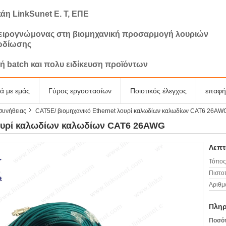
άη LinkSunet Ε. Τ, ΕΠΕ
ιρογνώμονας στη βιομηχανική προσαρμογή λουριών
ωδίωσης
ή batch και πολυ ειδίκευση προϊόντων
κά με εμάς
Γύρος εργοστασίων
Ποιοτικός έλεγχος
επαφή
συνήθειας
CAT5E/ βιομηχανικό Ethernet λουρί καλωδίων καλωδίων CAT6 26AW
λουρί καλωδίων καλωδίων CAT6 26AWG
Λεπτ
Τόπος
Πιστο
Αριθμ
Πληρ
Ποσότ