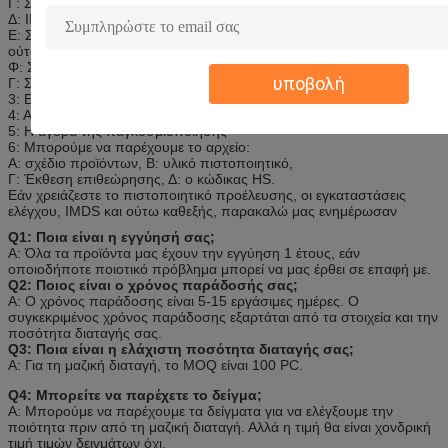
Γ: Σχηματοποίηση λουριών (PVC/PE/TPE/TPU και ούτω καθεξής)
Δ: IDC.
Ε: Στην επιφάνεια του επιστρώματος μετάλλων (TPE/TPU/PVC και
ούτω καθεξής).
Φ: Συνέλευση λουριών, συνέλευση γραφείων ελέγχου.
υποβολή
Γ: Σχηματοποίηση προσαρμογής και εγχύσεων συνδετήρων.
3: Εντοπισμός, μείωση του κόστους (έγκριση πελατών)
4: Ακριβείς διοικητικές μέριμνες
5: Η αγορά της παγκοσμιοποίησης
6: Μπορούμε να παρέχουμε το αρχείο:
Α: σχέδιο προϊόντων, Β: υλικό πιστοποιητικό,
Γ: Έκθεση επιθεώρησης, Δ: ο κώδικας HS.
Εάν χρειάζεστε το πιστοποιητικό προέλευσης, οι εγκαταστάσεις
ελέγχου, IMDS και ούτω καθεξής, παρακαλώ μας ενημέρωσαν
Q1: Ποια είναι η εγγύησή σας;
Α: Όλα τα προϊόντα μας έχουν την εγγύηση 1 έτους, εάν
οποιοδήποτε ποιοτικό πρόβλημα μπορεί να μας έρθει σε επαφή με.
Q2: Ποιος είναι ο χρόνος παράδοσής σας;
Α: Ο χρόνος παράδοσης είναι 5-15 εργάσιμες ημέρες. Ο
συγκεκριμένος χρόνος παράδοσης εξαρτάται από τα στοιχεία και την
ποσότητα διαταγής σας.
Q3: Ποια είναι η ελάχιστη ποσότητα διαταγής σας;
Α: Για τη μαζική διαταγή, το MOQ είναι 100 PC.
Q4: Μπορείτε να παρέχετε το δείγμα;
Α: Μπορούμε να παρέχουμε τα δείγματα για να ελέγξουμε την
ποιότητα πριν από τη μαζική διαταγή. Αλλά η τιμή θα είναι χονδρική
τιμή τιμών δειγμάτων όχι.