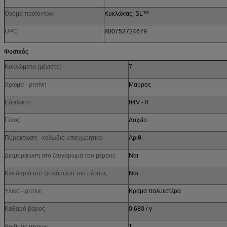
Όνομα προϊόντων
Κυκλώνας, SL™
UPC
800753724679
Φυσικός
Κυκλώματα (μέγιστο)
7
Χρώμα - ρητίνη
Μαύρος
Εύφλεκτο
94V - 0
Γένος
Δοχείο
Πυράκτωση - καλώδιο υποχωρητικό
Αριθ.
Διαμόρφωση στο ζευγάρωμα του μέρους
Ναι
Κλειδαριά στο ζευγάρωμα του μέρους
Ναι
Υλικό - ρητίνη
Κράμα πολυεστέρα
Καθαρό βάρος
0.680 / γ
Αριθμός σειρών
1