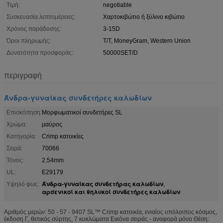
Τιμή:
negotiable
Συσκευασία λεπτομέρειες:
Χαρτοκιβώτιο ή ξύλινο κιβώτιο
Χρόνος παράδοσης:
3-15D
Όροι πληρωμής:
T/T, MoneyGram, Western Union
Δυνατότητα προσφοράς:
50000SET/D
περιγραφή
Άνδρα-γυναίκας συνδετήρες καλωδίων
Επισκόπηση:
Μορφωματικοί συνδετήρες SL
Χρώμα:
μαύρος
Κατηγορία:
Crimp κατοικίες
Σειρά:
70066
Τόνος:
2.54mm
UL:
E29179
Άνδρα-γυναίκας συνδετήρας καλωδίων
Υψηλό φως:
,
αρσενικοί και θηλυκοί συνδετήρες καλωδίων
Αριθμός μερών: 50 - 57 - 9407 SL™ Crimp κατοικία, ενιαίος υπόλοιπος κόσμος,
έκδοση Γ, θετικός σύρτης, 7 κυκλώματα Εικόνα σειράς - αναφορά μόνο Θέση: