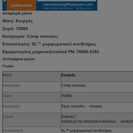
αναφορά μόνο
Θέση:
Ενεργός
Σειρά:
70066
Κατηγορία:
Crimp κατοικίες
Επισκόπηση:
SL™ μορφωματικοί συνδετήρες
Εφαρμοσμένη μηχανική/παλαιό PN:
70066-0181
Λεπτομέρεια μερών
Γενικό
Θέση
Ενεργός
Κατηγορία
Crimp κατοικίες
Σειρά
70066
Εφαρμογή
Σήμα, καλώδιο - - πίνακας
Σχόλια
Έκδοση Γ
Χρήση με την επιτροπή κυκλώνων - - συνδε
Επισκόπηση
SL™ μορφωματικοί συνδετήρες