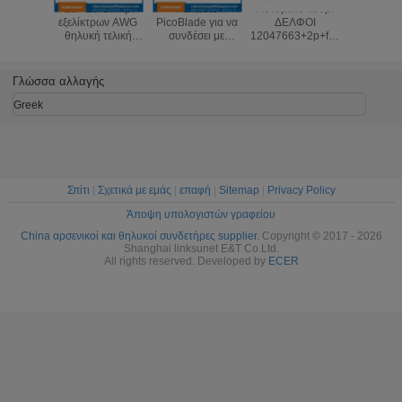
υναίκας
26 - 28 Crimp
Καλώδιο
Αυτόματο λουρί
Άνδρα-γυ
τήρες
εξελίκτρων AWG
PicoBlade για να
ΔΕΛΦΟΙ
συνδετ
ν MOLEX
θηλυκή τελική
συνδέσει με
12047663+2p+flry-
καλωδίων
- 2400
πίσσα PicoBlade
καλώδιο τους
β-0,35 καλωδίων
43025 -
λοι 3,0
Molex 50079-
άνδρα-γυναίκας
Sunroof
κατάλληλ
τήρες
8000 1.25mm
συνδετήρες
(Crimping+assembly)
συνδετ
Γλώσσα αλλαγής
λογιστών
θηλυκό Molex
αυτόματο λουρί
μικροϋπολ
καλωδίων πίσσα
καλωδίων
Greek
51021 - 1200
1.25mm
Σπίτι
|
Σχετικά με εμάς
|
επαφή
|
Sitemap
|
Privacy Policy
Άποψη υπολογιστών γραφείου
China αρσενικοί και θηλυκοί συνδετήρες supplier.
Copyright © 2017 - 2026
Shanghai linksunet E&T Co.Ltd.
All rights reserved. Developed by
ECER