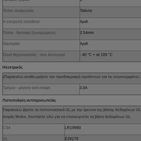
Τύπος συσκευσίας
Τσάντα
Η επιτροπή τοποθετεί
Αριθ.
Πίσσα - διεπαφή ζευγαρώματος
2.54mm
Stackable
Αριθ.
Σειρά θερμοκρασίας - που λειτουργεί
- 40 °C + σε 105 °C
Ηλεκτρικός
(Παρακαλώ αναθεωρήστε την προδιαγραφή προϊόντων για τις συγκεκριμένες λ
Τρέχων - μέγιστο ανά επαφή
3.0A
Πιστοποίηση αντιπροσωπείας
Παρακαλώ βρείτε τα πιστοποιητικά UL με την έρευνα της βάσης δεδομένων U
σειράς Molex. Χτυπήστε εδώ για να επισκεφτείτε τη βάση δεδομένων UL
CSA
LR19980
UL
E29179