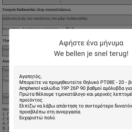
Στοιχεία διαδικασίας ύλης συγκολλήσεως
Δήλωση ζωής του προϊόντος στο ράφι Solderability
Μόλυβδος - freeProcess ικανότητα
N / Α
Υλικές πληροφορίες
Αφήστε ένα μήνυμα
Αριθμός εφαρμοσμένης μηχανικής
70066 - 0181
We bellen je snel terug!
Αναφορά - αριθμοί σχεδίων
Προδιαγραφή συσκευασίας
PK - 70066 - 100
Προδιαγραφή προϊόντων
CP - 70058-001, CP - 70400-001, CP - 71851
TS - 70058 - 001 - 001, TS - 70541 - 001 - 0
Σχεδιασμός πωλήσεων
SD - 70066 - 0176 - 0199
Μπορούμε να παρέχουμε την υπηρεσία.
1: Γρήγορη απάντηση
2: Επαγγελματικές υπηρεσίες
Α: Πτύχωση.
Β: Συγκόλληση.