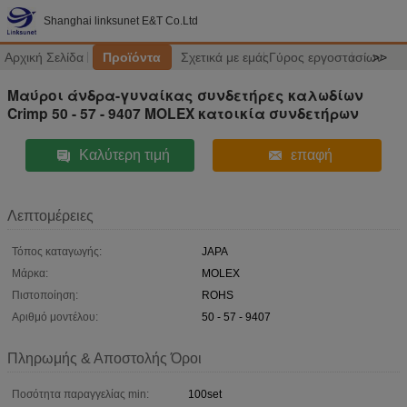
Shanghai linksunet E&T Co.Ltd
Αρχική Σελίδα
Προϊόντα
Σχετικά με εμάς
Γύρος εργοστασίων
>>
Μαύροι άνδρα-γυναίκας συνδετήρες καλωδίων
Crimp 50 - 57 - 9407 MOLEX κατοικία συνδετήρων
Καλύτερη τιμή
επαφή
Λεπτομέρειες
Τόπος καταγωγής:
JAPA
Μάρκα:
MOLEX
Πιστοποίηση:
ROHS
Αριθμό μοντέλου:
50 - 57 - 9407
Πληρωμής & Αποστολής Όροι
Ποσότητα παραγγελίας min:
100set